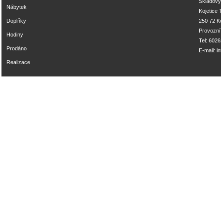
Skladový
Nábytek
Kojetice
Doplňky
250 72 Ko
Provozní
Hodiny
Tel: 602
Prodáno
E-mail:
i
Realizace