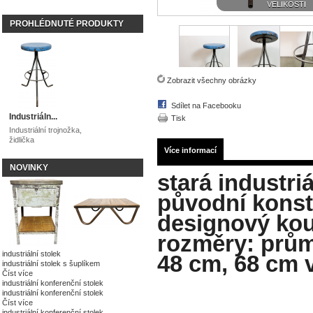
VELIKOSTI
PROHLÉDNUTÉ PRODUKTY
Zobrazit všechny obrázky
Sdílet na Facebooku
Industriáln...
Tisk
Industriální trojnožka,
židlička
Více informací
NOVINKY
stará industriá
původní konst
designový kou
rozměry: prům
industriální stolek
48 cm, 68 cm v
industriální stolek s šuplíkem
Číst více
industriální konferenční stolek
industriální konferenční stolek
Číst více
industriální konferenční stolek