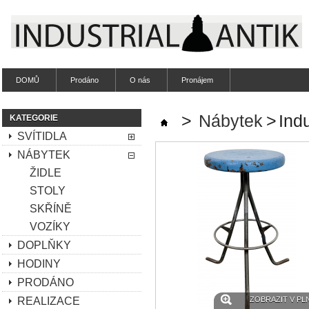
DOMŮ
Prodáno
O nás
Pronájem
>
Nábytek
>
Indu
KATEGORIE
SVÍTIDLA
NÁBYTEK
ŽIDLE
STOLY
SKŘÍNĚ
VOZÍKY
DOPLŇKY
HODINY
PRODÁNO
REALIZACE
ZOBRAZIT V PL