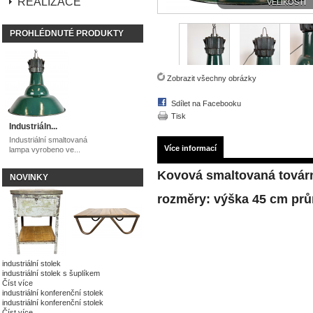
REALIZACE
VELIKOSTI
PROHLÉDNUTÉ PRODUKTY
Zobrazit všechny obrázky
Sdílet na Facebooku
Tisk
Industriáln...
Industriální smaltovaná
Více informací
lampa vyrobeno ve...
Kovová smaltovaná tová
NOVINKY
rozměry: výška 45 cm prů
industriální stolek
industriální stolek s šuplíkem
Číst více
industriální konferenční stolek
industriální konferenční stolek
Číst více