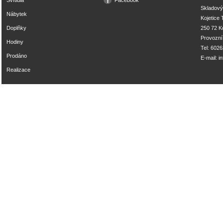
Svítidla
Facebook
Skladový
Nábytek
Kojetice
Doplňky
250 72 Ko
Provozní
Hodiny
Tel: 602
Prodáno
E-mail:
i
Realizace