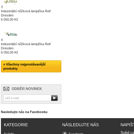
3
Industriální nůžková lampička Reif
Dresden
6 050,00 Kč
4
Industriální nůžková lampička Reif
Dresden
6 050,00 Kč
» Všechny nejprodávanější
produkty
ODBĚR NOVINEK
Nasledujte nás na Facebooku
KATEGORIE
NÁSLEDUJTE NÁS
NAPIŠ
Solid ca