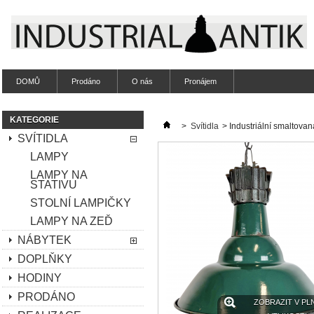
DOMŮ
Prodáno
O nás
Pronájem
KATEGORIE
>
Svítidla
>
Industriální smalto
SVÍTIDLA
LAMPY
LAMPY NA
STATIVU
STOLNÍ LAMPIČKY
LAMPY NA ZEĎ
NÁBYTEK
DOPLŇKY
HODINY
PRODÁNO
ZOBRAZIT V PL