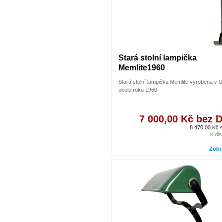
Stará stolní lampička
Memlite1960
Stará stolní lampička Memlite vyrobena v 
okolo roku 1960
7 000,00 Kč bez 
8 470,00 Kč
K dis
Zobr