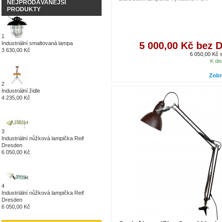
NEJPRODÁVANĚJŠÍ
PRODUKTY
1
Industriální smaltovaná lampa
5 000,00 Kč bez 
3 630,00 Kč
6 050,00 Kč
K dis
Zobr
2
Industriální židle
4 235,00 Kč
3
Industriální nůžková lampička Reif
Dresden
6 050,00 Kč
4
Industriální nůžková lampička Reif
Dresden
6 050,00 Kč