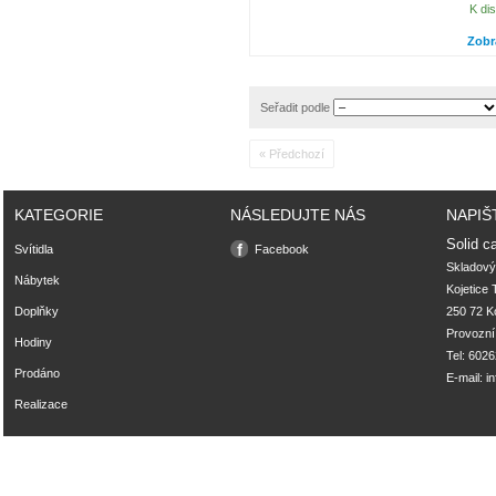
K dis
Zobr
Seřadit podle
« Předchozí
KATEGORIE
NÁSLEDUJTE NÁS
NAPIŠ
Solid ca
Svítidla
Facebook
Skladový
Nábytek
Kojetice
Doplňky
250 72 Ko
Provozní
Hodiny
Tel: 602
Prodáno
E-mail:
i
Realizace