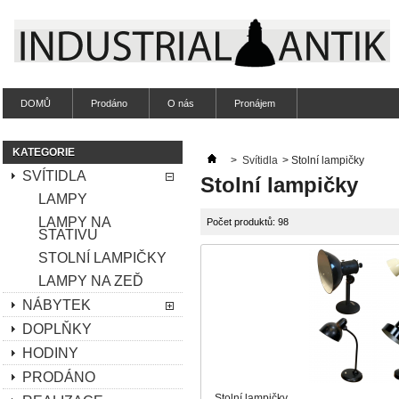
DOMŮ
Prodáno
O nás
Pronájem
KATEGORIE
>
Svítidla
>
Stolní lampičky
SVÍTIDLA
Stolní lampičky
LAMPY
LAMPY NA
Počet produktů: 98
STATIVU
STOLNÍ LAMPIČKY
LAMPY NA ZEĎ
NÁBYTEK
DOPLŇKY
HODINY
PRODÁNO
Stolní lampičky