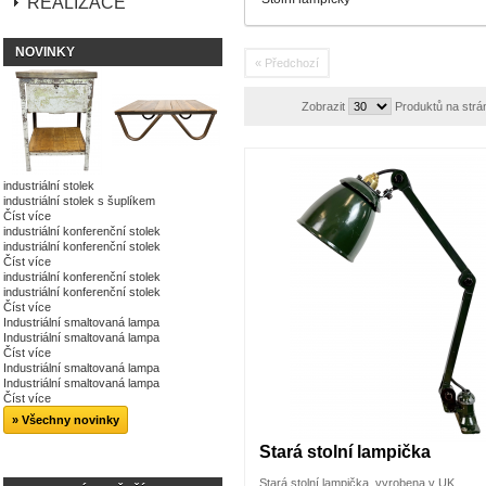
REALIZACE
NOVINKY
« Předchozí
Zobrazit
Produktů na strá
industriální stolek
industriální stolek s šuplíkem
Číst více
industriální konferenční stolek
industriální konferenční stolek
Číst více
industriální konferenční stolek
industriální konferenční stolek
Číst více
Industriální smaltovaná lampa
Industriální smaltovaná lampa
Číst více
Industriální smaltovaná lampa
Industriální smaltovaná lampa
Číst více
» Všechny novinky
Stará stolní lampička
Stará stolní lampička vyrobena v UK