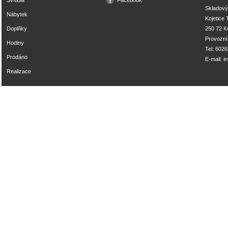
Svítidla
Facebook
Skladový
Nábytek
Kojetice
Doplňky
250 72 Ko
Provozní
Hodiny
Tel: 602
Prodáno
E-mail:
i
Realizace