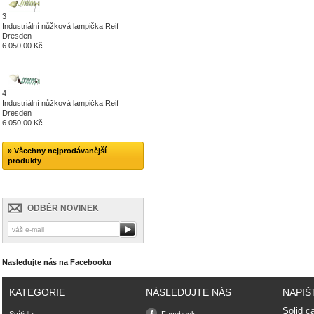
3
Industriální nůžková lampička Reif
Dresden
6 050,00 Kč
4
Industriální nůžková lampička Reif
Dresden
6 050,00 Kč
» Všechny nejprodávanější
produkty
ODBĚR NOVINEK
Nasledujte nás na Facebooku
KATEGORIE
NÁSLEDUJTE NÁS
NAPIŠ
Solid ca