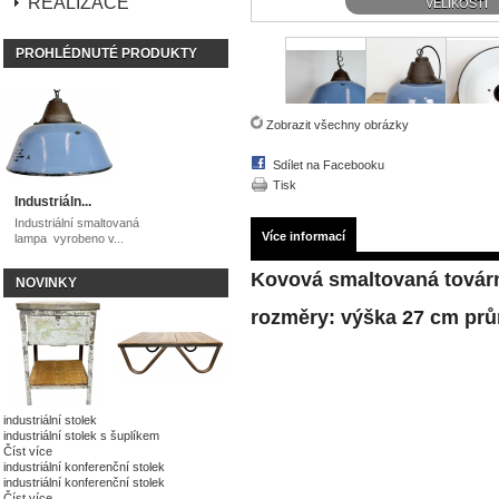
REALIZACE
VELIKOSTI
PROHLÉDNUTÉ PRODUKTY
Zobrazit všechny obrázky
Sdílet na Facebooku
Tisk
Industriáln...
Industriální smaltovaná
Více informací
lampa vyrobeno v...
Kovová smaltovaná tovární
NOVINKY
rozměry: výška 27 cm prů
industriální stolek
industriální stolek s šuplíkem
Číst více
industriální konferenční stolek
industriální konferenční stolek
Číst více