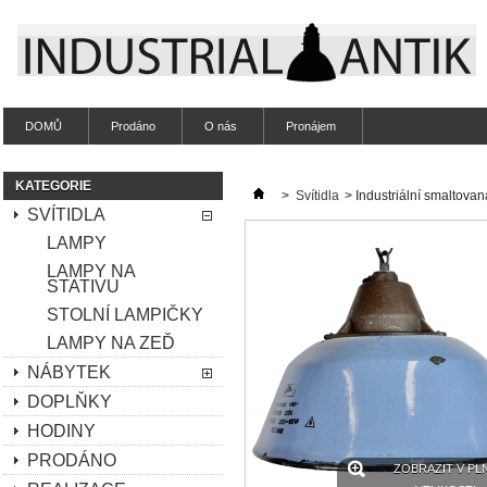
DOMŮ
Prodáno
O nás
Pronájem
KATEGORIE
>
Svítidla
>
Industriální smaltova
SVÍTIDLA
LAMPY
LAMPY NA
STATIVU
STOLNÍ LAMPIČKY
LAMPY NA ZEĎ
NÁBYTEK
DOPLŇKY
HODINY
PRODÁNO
ZOBRAZIT V PL